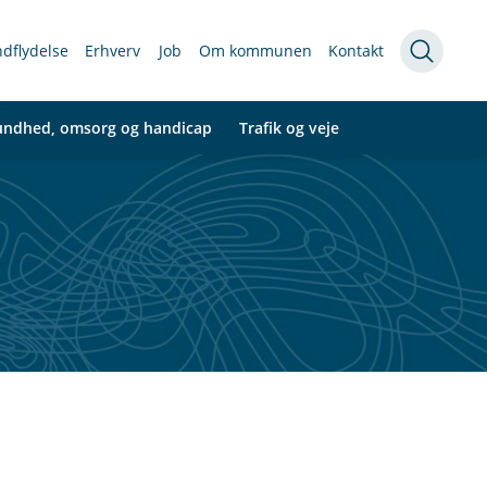
indflydelse
Erhverv
Job
Om kommunen
Kontakt
undhed, omsorg og handicap
Trafik og veje