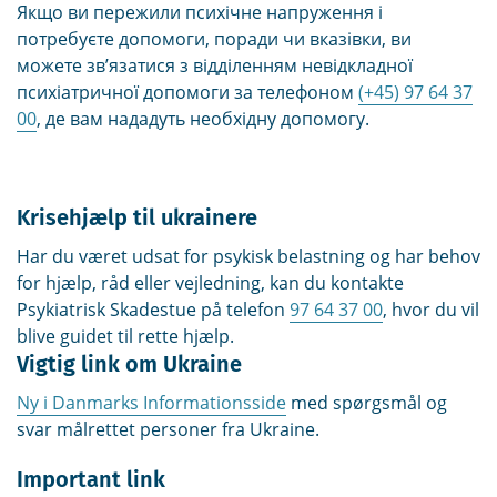
Якщо ви пережили психічне напруження і
потребуєте допомоги, поради чи вказівки, ви
можете зв’язатися з відділенням невідкладної
психіатричної допомоги за телефоном
(+45) 97 64 37
00
, де вам нададуть необхідну допомогу.
Krisehjælp til ukrainere
Har du været udsat for psykisk belastning og har behov
for hjælp, råd eller vejledning, kan du kontakte
Psykiatrisk Skadestue på telefon
97 64 37 00
, hvor du vil
blive guidet til rette hjælp.
Vigtig link om Ukraine
Ny i Danmarks Informationsside
med spørgsmål og
svar målrettet personer fra Ukraine.
Important link