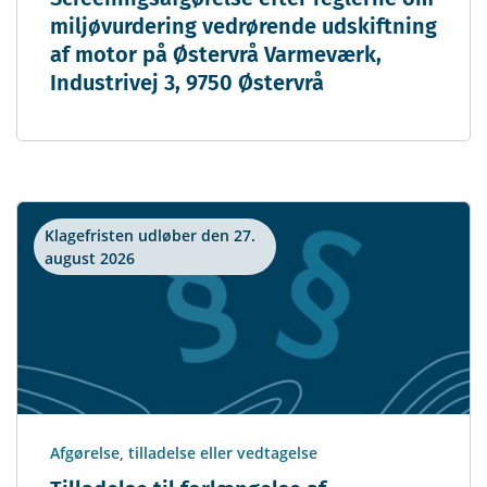
miljøvurdering vedrørende udskiftning
af motor på Østervrå Varmeværk,
Industrivej 3, 9750 Østervrå
Klagefristen udløber den 27.
august 2026
Afgørelse, tilladelse eller vedtagelse