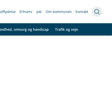
indflydelse
Erhverv
Job
Om kommunen
Kontakt
undhed, omsorg og handicap
Trafik og veje