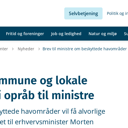
Selvbetjening
Politik og 
Fritid og foreninger
Job og ledighed
Natur og miljø
S
Tilbage til
nter
Nyheder
Brev til ministre om beskyttede havområder
ommune og lokale
i opråb til ministre
ttede havområder vil få alvorlige
et til erhvervsminister Morten