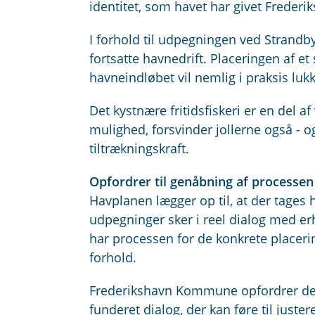
identitet, som havet har givet Freder
I forhold til udpegningen ved Strand
fortsatte havnedrift. Placeringen af e
havneindløbet vil nemlig i praksis luk
Det kystnære fritidsfiskeri er en del a
mulighed, forsvinder jollerne også - o
tiltrækningskraft.
Opfordrer til genåbning af processen
Havplanen lægger op til, at der tages 
udpegninger sker i reel dialog med e
har processen for de konkrete placering
forhold.
Frederikshavn Kommune opfordrer derf
funderet dialog, der kan føre til jus