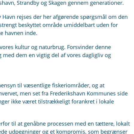
ikshavn, Strandby og Skagen gennem generationer.
by Havn rejses der her afgørende spørgsmål om den
t strengt beskyttet område umiddelbart uden for
ke havnen inde.
f vores kultur og naturbrug. Forsvinder denne
g med dem en vigtig del af vores dagligliv og
hensyn til væsentlige fiskeriområder, og at
rhvervet, men set fra Frederikshavn Kommunes side
er ikke været tilstrækkeligt forankret i lokale
or til at genåbne processen med en tættere, lokalt
terede udpegninger og et kompromis, som begrænser