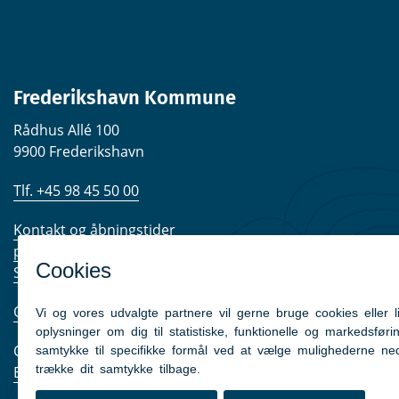
Frederikshavn Kommune
Rådhus Allé 100
9900 Frederikshavn
Tlf. +45 98 45 50 00
Kontakt og åbningstider
post@frederikshavn.dk
Send sikker mail
Om kommunen
CVR nr. 29189498
EAN-numre