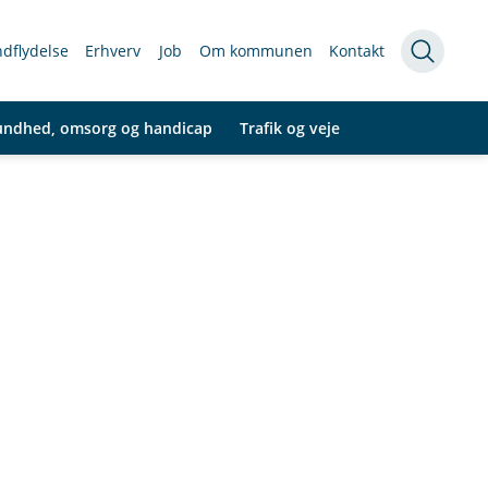
indflydelse
Erhverv
Job
Om kommunen
Kontakt
undhed, omsorg og handicap
Trafik og veje