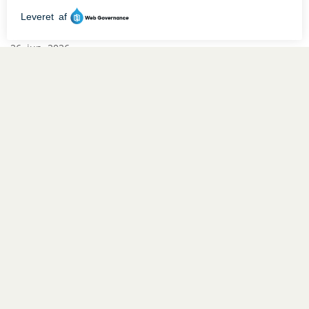
26. jun. 2026
Sommeråbningstider i juli
Se, kommunens åbningstider i juli måned