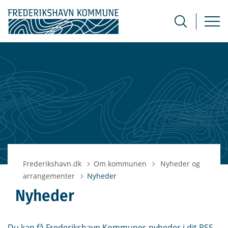
Tilbage til
Frederikshavn.dk
Om kommunen
Nyheder og
arrangementer
Nyheder
Nyheder
Du kan få Frederikshavn Kommunes nyheder i dit RSS-