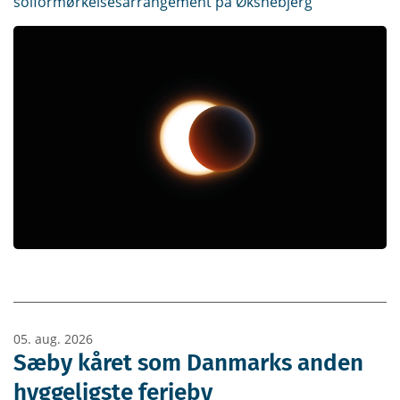
solformørkelsesarrangement på Øksnebjerg
05. aug. 2026
Sæby kåret som Danmarks anden
hyggeligste ferieby