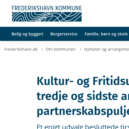
Bolig og byggeri
Borgerservice
Familie, børn og skole
Frederikshavn.dk
Om kommunen
Nyheder og arrangeme
Kultur- og Fritid
tredje og sidste 
partnerskabspulj
Et enigt udvalg besluttede ti