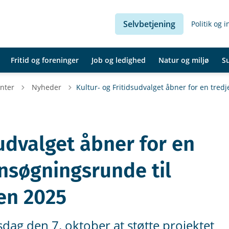
Selvbetjening
Politik og 
Fritid og foreninger
Job og ledighed
Natur og miljø
S
Tilbage til
nter
Nyheder
Kultur- og Fritidsudvalget åbner for en tred
sudvalget åbner for en
ansøgningsrunde til
en 2025
rsdag den 7. oktober at støtte projektet