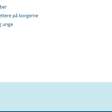
aber
tættere på borgerne
og unge