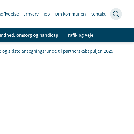
indflydelse
Erhverv
Job
Om kommunen
Kontakt
undhed, omsorg og handicap
Trafik og veje
je og sidste ansøgningsrunde til partnerskabspuljen 2025