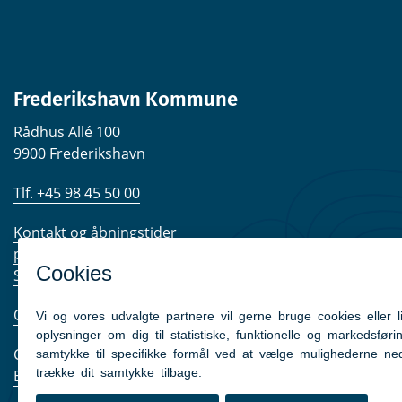
Frederikshavn Kommune
Rådhus Allé 100
9900 Frederikshavn
Tlf. +45 98 45 50 00
Kontakt og åbningstider
post@frederikshavn.dk
Send sikker mail
Om kommunen
CVR nr. 29189498
EAN-numre