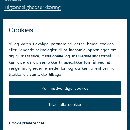
Tilgængelighedserklæring
Kom hurtigt til
Kommunens hjemmesider
Følg os på Facebook
Pressekontakt
Følg med
Facebook
Instagram
LinkedIn
Translate