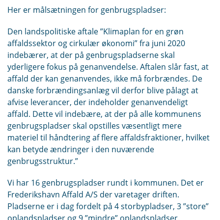
Her er målsætningen for genbrugspladser:
Den landspolitiske aftale ”Klimaplan for en grøn
affaldssektor og cirkulær økonomi” fra juni 2020
indebærer, at der på genbrugspladserne skal
yderligere fokus på genanvendelse. Aftalen slår fast, at
affald der kan genanvendes, ikke må forbrændes. De
danske forbrændingsanlæg vil derfor blive pålagt at
afvise leverancer, der indeholder genanvendeligt
affald. Dette vil indebære, at der på alle kommunens
genbrugspladser skal opstilles væsentligt mere
materiel til håndtering af flere affaldsfraktioner, hvilket
kan betyde ændringer i den nuværende
genbrugsstruktur.”
Vi har 16 genbrugspladser rundt i kommunen. Det er
Frederikshavn Affald A/S der varetager driften.
Pladserne er i dag fordelt på 4 storbypladser, 3 ”store”
oplandspladser og 9 ”mindre” oplandspladser.