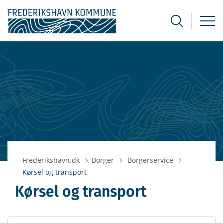
Tilbage til
Frederikshavn.dk
Borger
Borgerservice
Kørsel og transport
Kørsel og transport