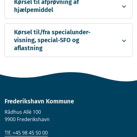
Kørsel til afprøvning af
hjælpemiddel
Kørsel til/fra special­under­
visning, special-SFO og
aflastning
Frederikshavn Kommune
Rådhus Allé 100
9900 Frederikshavn
Tlf. +45 98 45 50 00