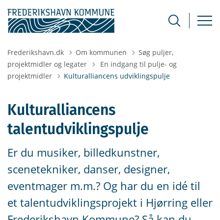
Frederikshavn.dk
Om kommunen
Søg puljer,
Tilbage til
projektmidler og legater
En indgang til pulje- og
projektmidler
Kulturalliancens udviklingspulje
Kulturalliancens
talentudviklingspulje
Er du musiker, billedkunstner,
scenetekniker, danser, designer,
eventmager m.m.? Og har du en idé til
et talentudviklingsprojekt i Hjørring eller
Frederikshavn Kommune? Så kan du