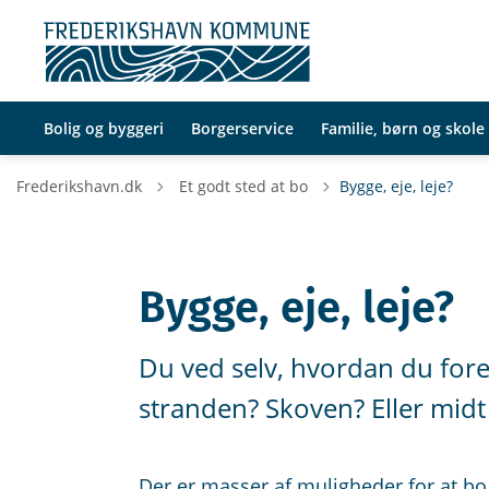
Bolig og byggeri
Borgerservice
Familie, børn og skole
Tilbage til
Frederikshavn.dk
Et godt sted at bo
Bygge, eje, leje?
Bygge, eje, leje?
Du ved selv, hvordan du fore
stranden? Skoven? Eller midt i
Der er masser af muligheder for at bo,