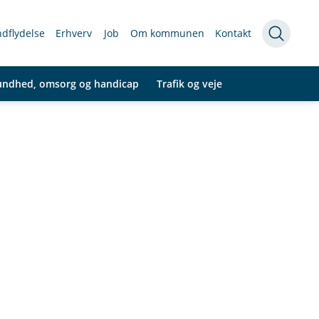
indflydelse
Erhverv
Job
Om kommunen
Kontakt
undhed, omsorg og handicap
Trafik og veje