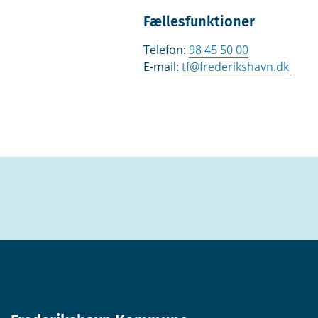
Fællesfunktioner
Telefon:
98 45 50 00
E-mail:
tf@frederikshavn.dk