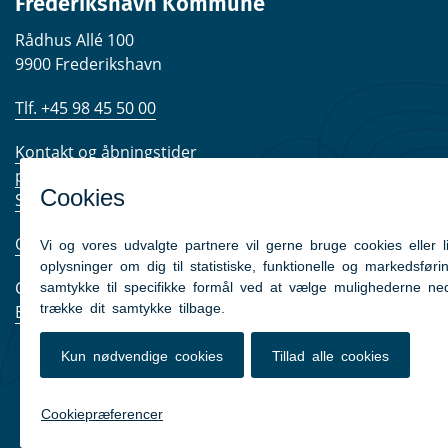
Frederikshavn Kommune
Rådhus Allé 100
9900 Frederikshavn
Tlf. +45 98 45 50 00
Kontakt og åbningstider
post@frederikshavn.dk
Send sikker mail
Om kommunen
CVR nr. 29189498
EAN-numre