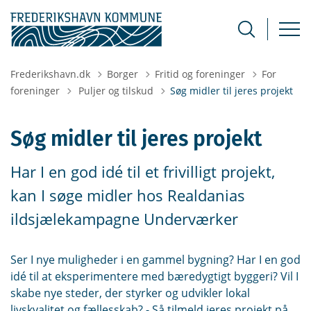
Frederikshavn.dk
Borger
Fritid og foreninger
For
Tilbage til
foreninger
Puljer og tilskud
Søg midler til jeres projekt
Søg midler til jeres projekt
Har I en god idé til et frivilligt projekt,
kan I søge midler hos Realdanias
ildsjælekampagne Underværker
Ser I nye muligheder i en gammel bygning? Har I en god
idé til at eksperimentere med bæredygtigt byggeri? Vil I
skabe nye steder, der styrker og udvikler lokal
livskvalitet og fællesskab? - Så tilmeld jeres projekt på