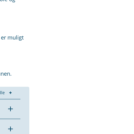
 er muligt
unen.
lle