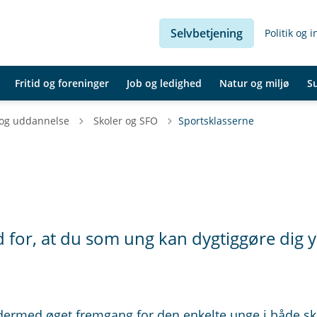
Selvbetjening
Politik og 
Fritid og foreninger
Job og ledighed
Natur og miljø
S
Tilbage til
 og uddannelse
Skoler og SFO
Sports­klasserne
 for, at du som ung kan dygtiggøre dig y
 dermed øget fremgang for den enkelte unge i både sk