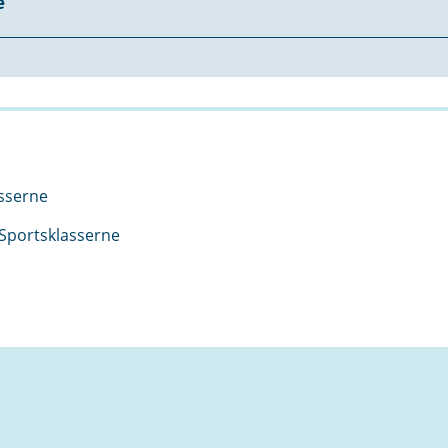
e
asserne
l Sportsklasserne