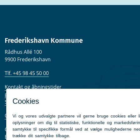
Frederikshavn Kommune
Rådhus Allé 100
9900 Frederikshavn
Tlf. +45 98 45 50 00
Kontakt og åbningstider
post@frederikshavn.dk
Send sikker mail
Om kommunen
CVR nr. 29189498
EAN-numre