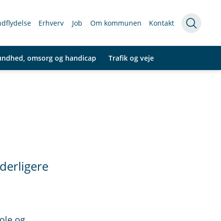
indflydelse
Erhverv
Job
Om kommunen
Kontakt
undhed, omsorg og handicap
Trafik og veje
derligere
ole og