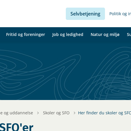
Selvbetjening
Politik og 
Fritid og foreninger
Job og ledighed
Natur og miljø
S
Tilbage til
le og uddannelse
Skoler og SFO
Her finder du skoler og SFO
 SFO'er