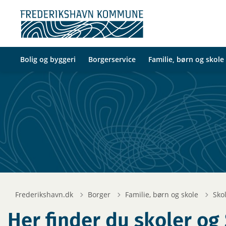
Bolig og byggeri
Borgerservice
Familie, børn og skole
Frederikshavn.dk
Borger
Familie, børn og skole
Sko
Her finder du skoler og