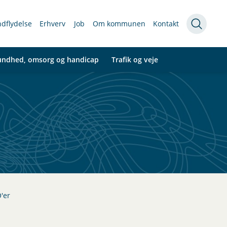
indflydelse
Erhverv
Job
Om kommunen
Kontakt
undhed, omsorg og handicap
Trafik og veje
'er