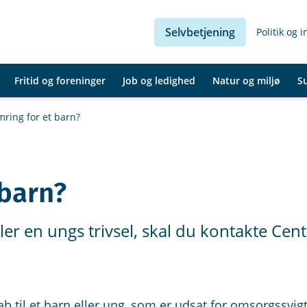
Selvbetjening
Politik og 
Fritid og foreninger
Job og ledighed
Natur og miljø
S
ring for et barn?
 barn?
ler en ungs trivsel, skal du kontakte Cent
 til et barn eller ung, som er udsat for omsorgssvig