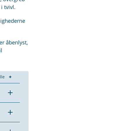
 tvivl.
ulighederne
er åbenlyst,
l
lle