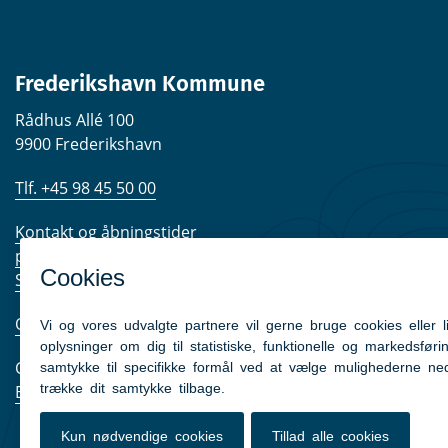
Frederikshavn Kommune
Rådhus Allé 100
9900 Frederikshavn
Tlf. +45 98 45 50 00
Kontakt og åbningstider
post@frederikshavn.dk
Send sikker mail
Om kommunen
CVR nr. 29189498
EAN-numre