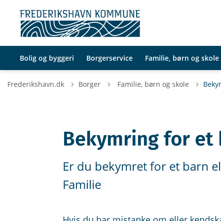
Bolig og byggeri
Borgerservice
Familie, børn og skole
Tilbage til
Frederikshavn.dk
Borger
Familie, børn og skole
Bekym
Bekymring for et
Er du bekymret for et barn el
Familie
Hvis du har mistanke om eller kendskab