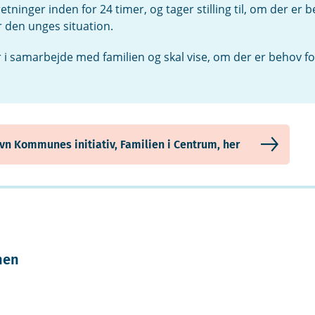
tninger inden for 24 timer, og tager stilling til, om der er 
er den unges situation.
i samarbejde med familien og skal vise, om der er behov fo
n Kommunes initiativ, Familien i Centrum, her
nen