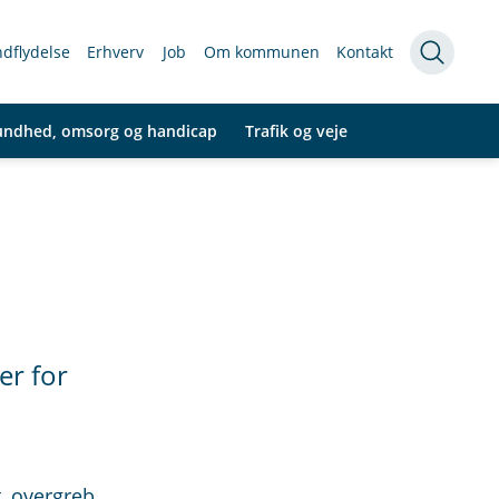
indflydelse
Erhverv
Job
Om kommunen
Kontakt
undhed, omsorg og handicap
Trafik og veje
er for
t, overgreb