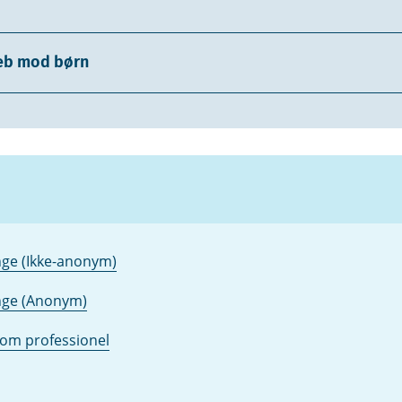
reb mod børn
ge (Ikke-anonym)
nge (Anonym)
som professionel