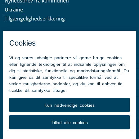
Nyhedsbrev fra kommunen
Ukraine
Tilgængelighedserklæring
Kom hurtigt til
Kommunens hjemmesider
Følg os på Facebook
Pressekontakt
Følg med
Facebook
Instagram
LinkedIn