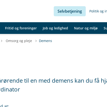
Selvbetjening
Politik og 
Fritid og foreninger
Job og ledighed
Natur og miljø
S
Tilbage til
Omsorg og pleje
Demens
årørende til en med demens kan du få h
rdinator
d at: