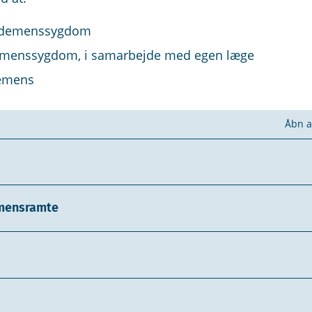
 demenssygdom
emenssygdom, i samarbejde med egen læge
demens
Åbn a
demensramte